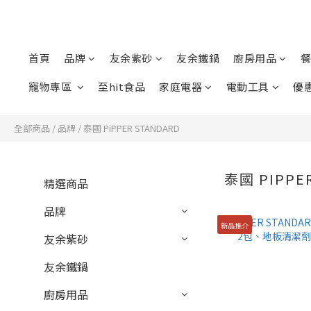
首頁
品牌
友余紫砂
友余鐵鍋
廚房用品
餐
寵物專區
至hit食品
家庭電器
電動工具
優
全部商品
/
品牌
/
泰國 PiPPER STANDARD
泰國 PIPPE
精選商品
品牌
新品推介
友余紫砂
友余鐵鍋
廚房用品