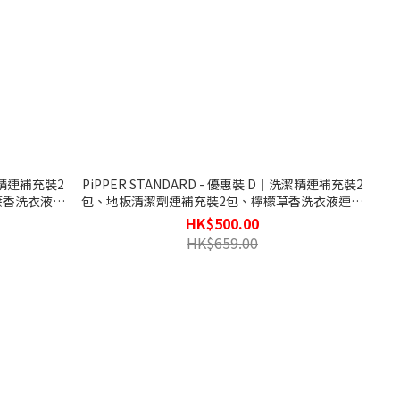
洗潔精連補充裝2
PiPPER STANDARD - 優惠裝 D｜洗潔精連補充裝2
葉香洗衣液連
包、地板清潔劑連補充裝2包、檸檬草香洗衣液連補
充裝2包 (供應商直送)
HK$500.00
HK$659.00