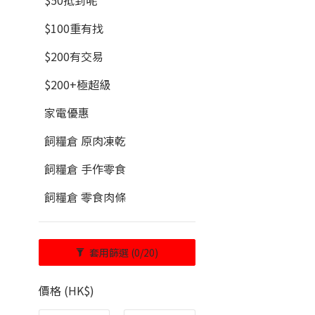
$50抵到呢
$100重有找
$200有交易
$200+極超級
家電優惠
飼糧倉 原肉凍乾
飼糧倉 手作零食
飼糧倉 零食肉條
套用篩選
(0/20)
價格 (HK$)