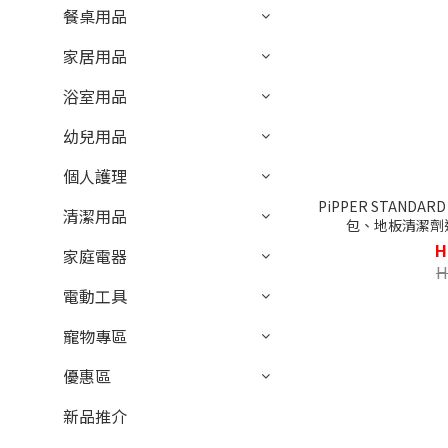
餐桌用品
家居用品
浴室用品
幼兒用品
個人護理
PiPPER STANDA
清潔用品
包、地板清潔劑連
H
家庭電器
H
電動工具
寵物專區
優惠區
新品推介