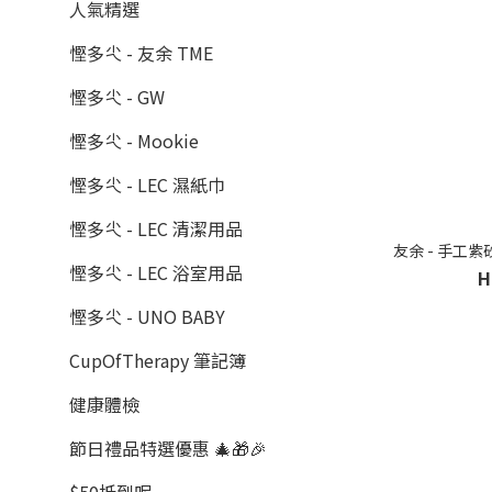
人氣精選
慳多尐 - 友余 TME
慳多尐 - GW
慳多尐 - Mookie
慳多尐 - LEC 濕紙巾
慳多尐 - LEC 清潔用品
友余 - 手工紫
慳多尐 - LEC 浴室用品
H
慳多尐 - UNO BABY
CupOfTherapy 筆記簿
健康體檢
節日禮品特選優惠 🎄🎁🎉