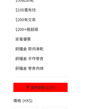
$50抵到呢
$100重有找
$200有交易
$200+極超級
家電優惠
飼糧倉 原肉凍乾
飼糧倉 手作零食
飼糧倉 零食肉條
套用篩選
(0/20)
價格 (HK$)