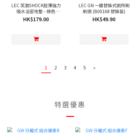
LEC 笑激SHOCK超薄強力
LEC GN 一鍵替換式廁所刷
吸水浴室地墊 - 綠色
刷頭 (B00168 替換裝)
(45x60厘米)
HK$179.00
HK$49.90
1
2
3
4
5
»
特選優惠