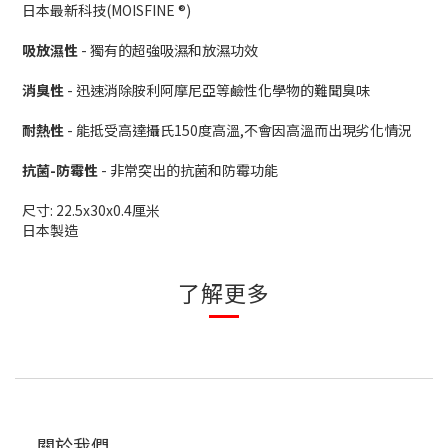
日本最新科技(MOISFINE ®)
吸放濕性
- 獨有的超強吸濕和放濕功效
消臭性
- 迅速消除胺利阿摩尼亞等鹼性化學物的難聞臭味
耐熱性
- 能抵受高達攝氏150度高溫,不會因高溫而出現劣化情況
抗菌-防霉性
- 非常突出的抗菌和防霉功能
尺寸: 22.5x30x0.4厘米
日本製造
了解更多
關於我們