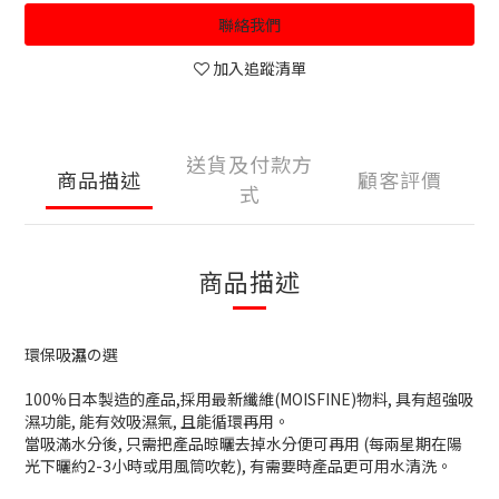
聯絡我們
加入追蹤清單
送貨及付款方
商品描述
顧客評價
式
商品描述
環保吸
濕
の選
100%日本製造的產品,採用最新纖維(MOISFINE)物料, 具有超強吸
濕功能, 能有效吸濕氣, 且能循環再用。
當吸滿水分後, 只需把產品晾曬去掉水分便可再用 (每兩星期在陽
光下曬約2-3小時或用風筒吹乾), 有需要時產品更可用水清洗。