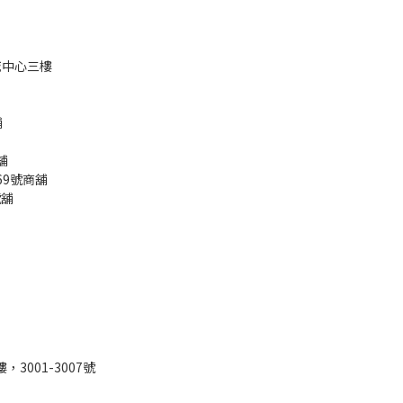
港城中心三樓
舖
舖
69號商舖
號舖
三樓，3001-3007號