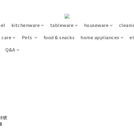
eel
kitchenware
tableware
houseware
cleani
 care
Pets
food & snacks
home appliances
el
Q&A
38號
舖