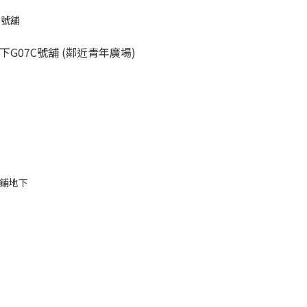
 號舖
G07C號舖 (鄰近青年廣場)
號鋪地下