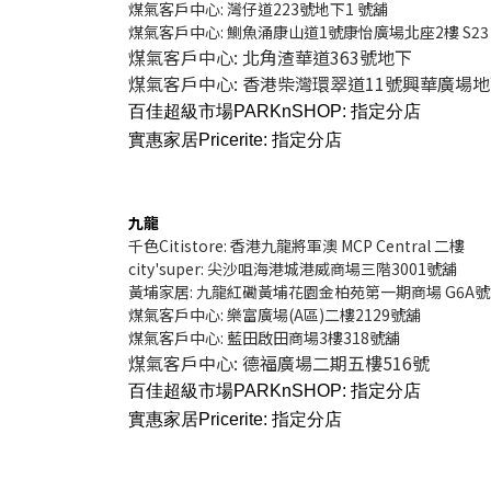
煤氣客戶中心: 灣仔道223號地下1 號舖
煤氣客戶中心: 鰂魚涌康山道1號康怡廣場北座2樓 S23
煤氣客戶中心: 北角渣華道363號地下
煤氣客戶中心: 香港柴灣環翠道11號興華廣場地下
百佳超級市場PARKnSHOP:
指定分店
實惠家居Pricerite:
指定分店
九龍
千色Citistore: 香港九龍將軍澳 MCP Central 二樓
city'super: 尖沙咀海港城港威商場三階3001號舖
黃埔家居: 九龍紅磡黃埔花園金柏苑第一期商場 G6A
煤氣客戶中心: 樂富廣場(A區)二樓2129號舖
煤氣客戶中心: 藍田啟田商場3樓318號舖
煤氣客戶中心: 德福廣場二期五樓516號
百佳超級市場PARKnSHOP:
指定分店
實惠家居Pricerite:
指定分店