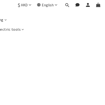
$
HKD
English
ng
ectric tools