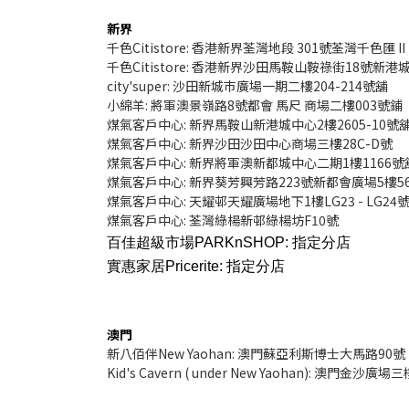
新界
千色Citistore: 香港新界荃灣地段 301號荃灣千色匯 II
千色Citistore: 香港新界沙田馬鞍山鞍祿街18號新
city'super: 沙田新城巿廣場一期二樓204-214號舖
小綿羊: 將軍澳景嶺路8號都會 馬尺 商場二樓003號鋪
煤氣客戶中心: 新界馬鞍山新港城中心2樓2605-10號
煤氣客戶中心: 新界沙田沙田中心商場三樓28C-D號
煤氣客戶中心: 新界將軍澳新都城中心二期1樓1166號
煤氣客戶中心: 新界葵芳興芳路223號新都會廣場5樓5
煤氣客戶中心: 天耀邨天耀廣場地下1樓LG23 - LG24
煤氣客戶中心: 荃灣綠楊新邨綠楊坊F10號
百佳超級市場PARKnSHOP:
指定分店
實惠家居Pricerite:
指定分店
澳門
新八佰伴New Yaohan: 澳門蘇亞利斯博士大馬路90號
Kid's Cavern ( under New Yaohan): 澳門金沙廣場