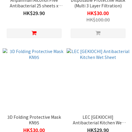
Anpanman Alcohol Free
Disposable Protective Mask
Antibacterial 25 sheets x
(Multi 3 Layer Filtration)
2pcs
HK$29.90
HK$30.00
HK$100.00
3D Folding Protective Mask
LEC [GEKIOCHI]
KN95
Antibacterial Kitchen Wet
Sheet
HK$30.00
HK$29.90