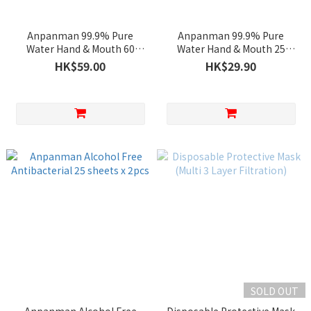
Anpanman 99.9% Pure
Anpanman 99.9% Pure
Water Hand & Mouth 60
Water Hand & Mouth 25
sheets x 3pcs
sheets x 2pcs
HK$59.00
HK$29.90
SOLD OUT