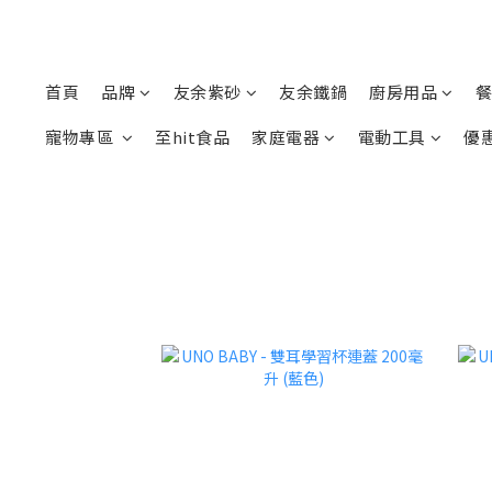
首頁
品牌
友余紫砂
友余鐵鍋
廚房用品
餐
寵物專區
至hit食品
家庭電器
電動工具
優