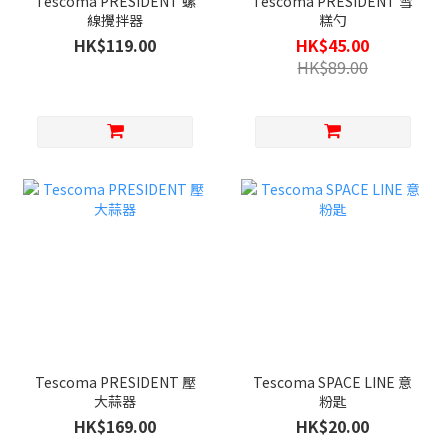
Tescoma PRESIDENT 螺
Tescoma PRESIDENT 雪
線攪拌器
糕勺
HK$119.00
HK$45.00
HK$89.00
Tescoma PRESIDENT 壓
Tescoma SPACE LINE 意
大蒜器
粉匙
HK$169.00
HK$20.00