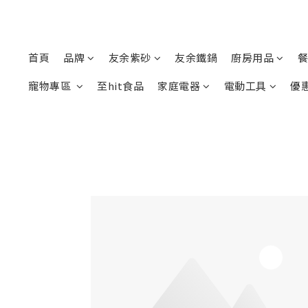
首頁
品牌
友余紫砂
友余鐵鍋
廚房用品
餐
寵物專區
至hit食品
家庭電器
電動工具
優