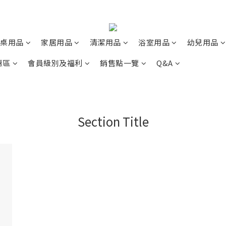
桌用品
家居用品
清潔用品
浴室用品
幼兒用品
惠區
會員級別及福利
銷售點一覽
Q&A
Section Title