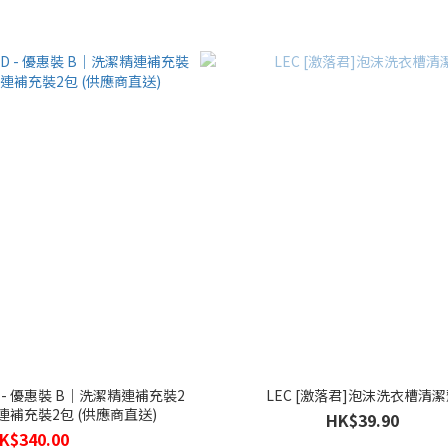
RD - 優惠裝 B｜洗潔精連補充裝2
LEC [激落君]泡沫洗衣槽清
補充裝2包 (供應商直送)
HK$39.90
K$340.00