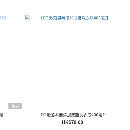
售完
潔劑
LEC 激落君無添加液體洗衣液400毫升
HK$79.00