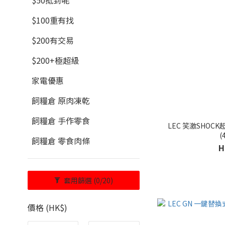
$50抵到呢
$100重有找
$200有交易
$200+極超級
家電優惠
飼糧倉 原肉凍乾
飼糧倉 手作零食
LEC 笑激SHOC
(
飼糧倉 零食肉條
H
套用篩選
(0/20)
價格 (HK$)