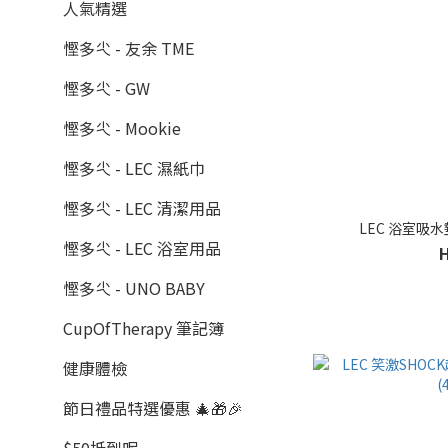
人氣精選
慳多尐 - 友余 TME
慳多尐 - GW
慳多尐 - Mookie
慳多尐 - LEC 濕紙巾
慳多尐 - LEC 清潔用品
LEC 浴室吸水墊
慳多尐 - LEC 浴室用品
慳多尐 - UNO BABY
CupOfTherapy 筆記簿
健康體檢
節日禮品特選優惠 🎄🎁🎉